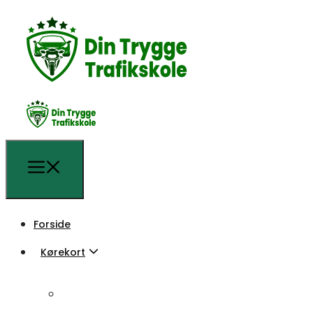
Forside
Kørekort
Forside
Kørekort
Almindeligt kørekort
Lynkursus kørekort
Almindeligt kørekort