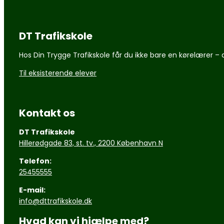
DT Trafikskole
Hos Din Trygge Trafikskole får du ikke bare en kørelærer – 
Til eksisterende elever
Kontakt os
DT Trafikskole
Hillerødgade 83, st. tv., 2200 København N
Telefon:
25455555
E-mail:
info@dttrafikskole.dk
Hvad kan vi hjælpe med?